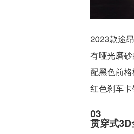
2023
款途
有哑光磨砂
配黑色前格
红色刹车卡
03
3D
贯穿式