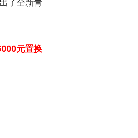
出了全新青
6000
元置换