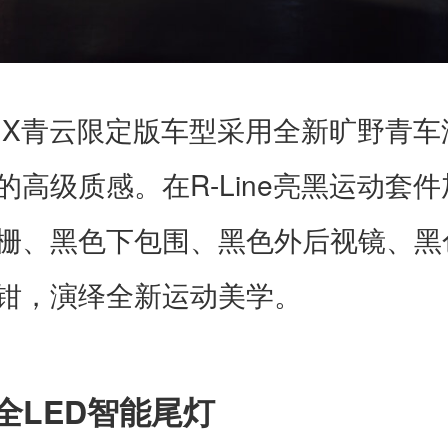
X
昂
青云限定版车型采用全新旷野青车
R-Line
的高级质感。在
亮黑运动套件
栅、黑色下包围、黑色外后视镜、黑
钳，演绎全新运动美学。
LED
全
智能尾灯