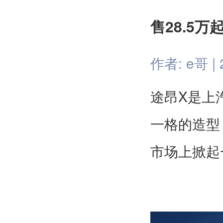
售28.5
作者: e哥 | 2
X
途昂
是上
一格的造型
市场上掀起