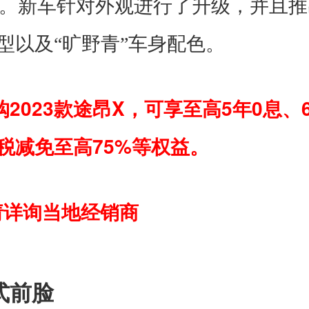
。新车针对外观进行了升级，并且推
型以及“旷野青”车身配色。
2023
X
5
0
购
款途昂
，可享至高
年
息、
75%
税减免至高
等权益。
请详询当地经销商
式前脸