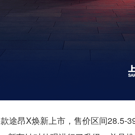
3
X
28.5-3
款途昂
焕新上市，售价区间