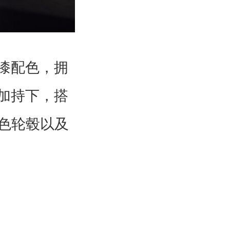
漆配色，拥
加持下，搭
色轮毂以及