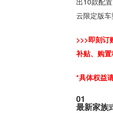
10
出
款配置
云限定版车
>>>
即刻订
补贴、购置
*
具体权益
01
最新家族