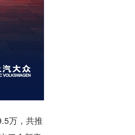
9.5
万，共推